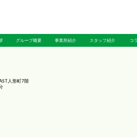
拶
グループ概要
事業所紹介
スタッフ紹介
コ
CAST人形町7階
分